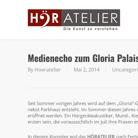
Skip
to
main
content
Medienecho zum Gloria Palai
By
Hoeratelier
Mai 2, 2014
Uncategor
Seit Sommer vorigen Jahres wird auf dem „Gloria
nebst Parkhaus entsteht. Im Sommer diesen Jahres w
eröffnet werden. Ein Hörgeräteakustiker, Mund-, Ki
ersten sein, die voraussichtlich im Juli ihre Praxen
In diesem Komplex wid das
HÖRATELIER
nach Fertig