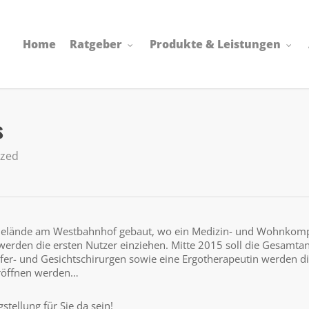
Home
Ratgeber
Produkte & Leistungen
s
ized
“-Gelände am Westbahnhof gebaut, wo ein Medizin- und Wohnkom
erden die ersten Nutzer einziehen. Mitte 2015 soll die Gesamta
efer- und Gesichtschirurgen sowie eine Ergotherapeutin werden d
 eröffnen werden…
stellung für Sie da sein!