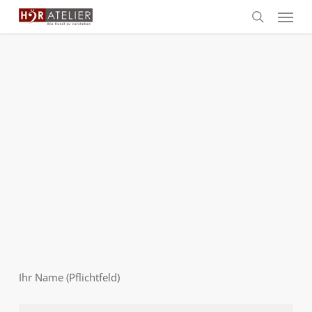
Skip
Menu
to
search
main
content
Ihr Name (Pflichtfeld)