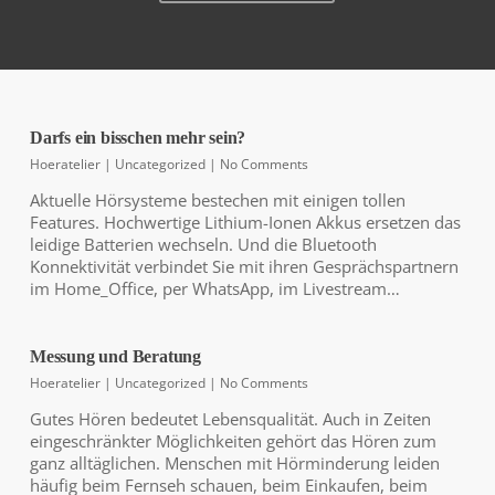
Darfs ein bisschen mehr sein?
NEUHEIT!
Hoeratelier
|
Uncategorized
|
No Comments
Künstliche
Aktuelle Hörsysteme bestechen mit einigen tollen
Intelligenz
Features. Hochwertige Lithium-Ionen Akkus ersetzen das
im Hörsystem
leidige Batterien wechseln. Und die Bluetooth
Testen Sie die neuen
Konnektivität verbindet Sie mit ihren Gesprächspartnern
Akku-Hörsysteme von Phonak
im Home_Office, per WhatsApp, im Livestream…
Messung und Beratung
Hoeratelier
|
Uncategorized
|
No Comments
Gutes Hören bedeutet Lebensqualität. Auch in Zeiten
eingeschränkter Möglichkeiten gehört das Hören zum
Telefonieren, Fernsehen oder
ganz alltäglichen. Menschen mit Hörminderung leiden
eine WhatsApp Nachricht
häufig beim Fernseh schauen, beim Einkaufen, beim