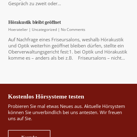
direkt in ihr Hörsystem.
Gespräch zu zweit oder…
Auch per App steuerbar,
unsere neue Bluetooth-Technologie.
Hörakustik bleibt geöffnet
Hoeratelier
|
Uncategorized
|
No Comments
Auf Nachfrage eines Friseursalons, weshalb Hörakustik
und Optik weiterhin geöffnet bleiben dürfen, stellte ein
Oberverwaltungsgericht fest:1. bei Optik und Hörakustik
komme es – anders als bei z.B. Friseursalons – nicht…
Klein und fein.
Unsichtbare Hörsysteme mit
bruchfester Titaniumschale.
Mit oder ohne Bluetooth-Technologie.
Kostenlos Hörsysteme testen
Probieren Sie mal etwas Neues aus. Aktuelle Hörsystem
können Sie unverbindlich bei uns antesten. Wir freuen
uns auf Sie.