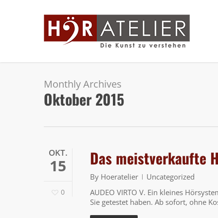
Skip
to
main
content
Monthly Archives
Oktober 2015
OKT.
Das meistverkaufte H
15
By
Hoeratelier
Uncategorized
0
AUDEO VIRTO V. Ein kleines Hörsyste
Sie getestet haben. Ab sofort, ohne K