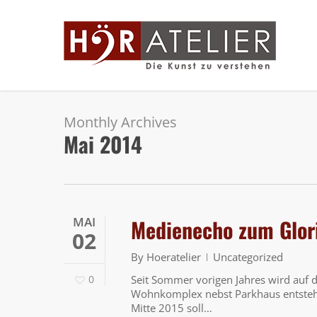
Skip
to
main
content
Monthly Archives
Mai 2014
MAI
Medienecho zum Glori
02
By
Hoeratelier
Uncategorized
0
Seit Sommer vorigen Jahres wird auf
Wohnkomplex nebst Parkhaus entsteht
Mitte 2015 soll…