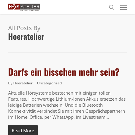
Skip
Menu
to
search
main
content
All Posts By
Hoeratelier
Darfs ein bisschen mehr sein?
By
Hoeratelier
Uncategorized
Aktuelle Hörsysteme bestechen mit einigen tollen
Features. Hochwertige Lithium-Ionen Akkus ersetzen das
leidige Batterien wechseln. Und die Bluetooth
Konnektivität verbindet Sie mit ihren Gesprächspartnern
im Home_Office, per WhatsApp, im Livestream…
Read More