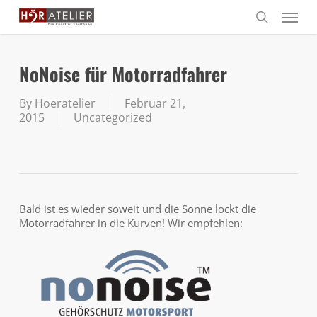
Skip
Menu
to
search
main
content
NoNoise für Motorradfahrer
By
Hoeratelier
Februar 21,
2015
Uncategorized
Bald ist es wieder soweit und die Sonne lockt die
Motorradfahrer in die Kurven! Wir empfehlen: