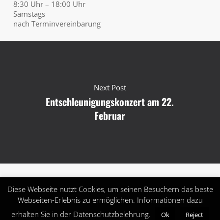
8:30 Uhr – 18:00 Uhr
Samstags
nach Terminvereinbarung
Next Post
Entschleunigungskonzert am 22.
Februar
Diese Webseite nutzt Cookies, um seinen Besuchern das beste
Webseiten-Erlebnis zu ermöglichen. Informationen dazu
© 2026 Höratelier.
Impressum
|
Datenschutz
erhalten Sie in der Datenschutzbelehrung.
Ok
Reject