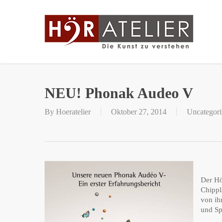
Skip
to
main
content
NEU! Phonak Audeo V
By
Hoeratelier
Oktober 27, 2014
Uncategori
Der Hö
Chippl
von ih
und Sp