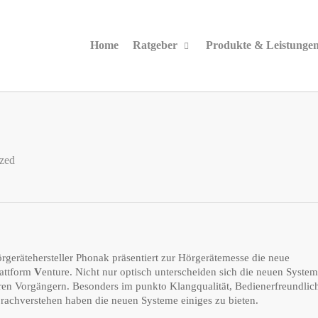
Home
Ratgeber
Produkte & Leistunge
zed
rgerätehersteller Phonak präsentiert zur Hörgerätemesse die neue
attform
V
enture. Nicht nur optisch unterscheiden sich die neuen Syste
ren Vorgängern. Besonders im punkto Klangqualität, Bedienerfreundlich
rachverstehen haben die neuen Systeme einiges zu bieten.