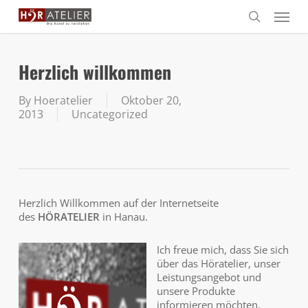
Skip
Menu
to
search
main
content
Herzlich willkommen
By
Hoeratelier
Oktober 20,
2013
Uncategorized
Herzlich Willkommen auf der Internetseite
des
HÖRATELIER
in Hanau.
Ich freue mich, dass Sie sich
über das Höratelier, unser
Leistungsangebot und
unsere Produkte
informieren möchten.