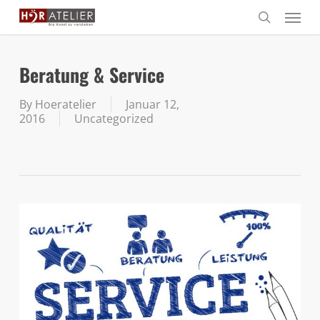
Skip
Menu
to
search
main
content
Beratung & Service
By
Hoeratelier
Januar 12,
2016
Uncategorized